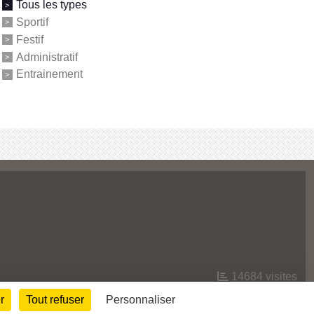
Tous les types
Sportif
Festif
Administratif
Entrainement
14684
visites
r
Tout refuser
Personnaliser
Informations légales