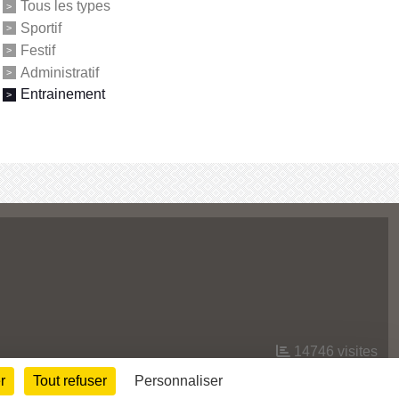
Tous les types
Sportif
Festif
Administratif
Entrainement
14746
visites
r
Tout refuser
Personnaliser
Informations légales